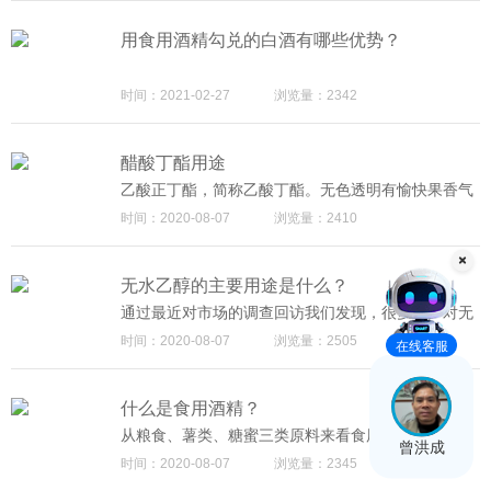
用食用酒精勾兑的白酒有哪些优势？
时间：2021-02-27
浏览量：2342
醋酸丁酯用途
乙酸正丁酯，简称乙酸丁酯。无色透明有愉快果香气
味的液体。较低级同系物难溶于水；与醇、醚、酮等
时间：2020-08-07
浏览量：2410
有机溶剂混溶。易燃。急性毒性较小，但对眼鼻有较
强的刺激性，而且在高浓度下会引起麻醉。乙酸正丁
酯是一种优良的有机溶剂，对乙基纤维素、醋酸丁酸
无水乙醇的主要用途是什么？
纤维素、聚苯乙烯、甲基丙烯酸树脂、氯化橡胶以及
多种天然树胶均有较好的溶解性能。 醋酸丁酯用途：
通过最近对市场的调查回访我们发现，很多客户对无
1、是优良的有机溶剂，广泛用于硝化纤维清漆中，
水乙醇存在误解，不了解无水乙醇的一些基本的情况
时间：2020-08-07
浏览量：2505
在线客服
在人造革、织物及塑料加工过程中用作溶剂，也用于
与知识，今天小编就将查阅的部分相关资料与大家分
香料工业。 2、GB 2760一96规定为允许使用的食用
享一下，希望改变大家的偏见，让大家对无水乙醇有
香料。作为香料，大量用于配制香蕉、梨、菠萝、
一个深层次的了解。这样大家在购买使用无水乙醇时
杏、桃及草莓、浆果等型香精。亦可用作天然胶和合
什么是食用酒精？
也能做到心中有数，不怕上当受骗，希望对大家有所
成树脂等的溶剂。 3、偶用于果香型香精中，主要取
启发与帮助。
从粮食、薯类、糖蜜三类原料来看食用酒精产成品的
其扩散力好的性能，更适宜作头香香料使用，但用量
曾洪成
质量，粮食酒精优，其次是薯类酒精，差的是糖蜜酒
时间：2020-08-07
浏览量：2345
宜少，以免单独突出而影响效果。可大量用于如杏
精。食用酒精使用粮食和酵母菌在发酵罐里经过发酵
子、香蕉、桃子、生梨、凤梨、悬钩子、草莓等食用