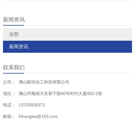
后，经过过滤、精馏来得到的产品，通常为乙醇的水
香精中。 4、优良的有机溶剂，对醋酸丁酸纤维素、
溶液，或者说是水和乙醇的互溶体。食用酒精的度数
乙基纤维素、氯化橡胶、聚苯乙烯、甲基丙烯酸树脂
是不确定的，通常食用酒精的纯度为95%。
以及许多天然树脂如栲胶、马尼拉胶、达玛树脂等均
新闻资讯
有良好的溶解性能。广泛应用于硝化纤维清漆中，在
人造革、织物及塑料加工过程中用作溶剂，在各种石
油加工和制药过程中用作萃取剂，也用于香料复配及
全部
杏、香蕉、梨、菠萝等各种香味剂的成分。 5、用于
火棉胶、硝化纤维、清漆、人造革、医药、塑料及香
新闻资讯
料工业中.是一种优良的有机溶剂，能够溶解松香、聚
醋酸乙烯、聚丙烯酸酯、聚氯乙烯、氯化橡胶、杜仲
胶、聚甲基丙烯酸甲酯等。 6、用作分析试剂、色谱
分析标准物质及溶剂。
联系我们
公司：
佛山航恺化工科技有限公司
地址：
佛山市顺德大良新宁路60号时代大厦402-3室
电话：
13702606371
邮箱：
fshangkai@163.com